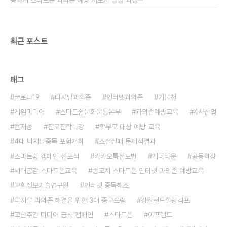
종교계 스마트폰 과의존 예방 지도자 양성 과정⋯
최근 포스트
태그
코로나19
디지털과의존
인터넷과의존
기불천
게임미디어
스마트쉼문화운동본부
과의존예방교육
4차산업
현저성
진로진학특강
학부모 대상 예방 교육
4대 디지털중독 포험개최
조절실패 문제적결과
스마트쉼 캠페인 선포식
카카오톡전도법
게더타운
공동회장
세대공감 스마트폰교육
종교계 스마트폰 인터넷 과의존 예방교육
교회정보기술연구원
인터넷 중독해소
디지털 과의존 해결을 위한 3대 종교포럼
강원랜드힐링캠프
고난주간 미디어 금식 캠페인
스마트폰
이프랜드