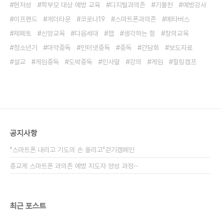
현저성
학부모 대상 예방 교육
디지털과의존
기불천
예방강사
이프랜드
게더타운
코로나19
스마트폰과의존
메타버스
제페토
신앙교육
다음세대
잽
생각하는 힘
창의교육
청소년기
마약중독
인터넷중독
중독
간담회
보도자료
설교
게임중독
도박중독
인사말
강의
게임
힐링캠프
공지사항
"스마트폰 내리고 기도의 손 올리고"걷기캠페인
종교계 스마트폰 과의존 예방 지도자 양성 과정⋯
최근 포스트