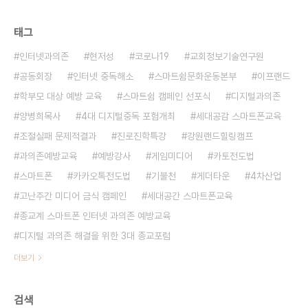
태그
인터넷과의존
현저성
코로나19
교회정보기술연구원
공동회장
인터넷 중독해소
스마트쉼문화운동본부
이프랜드
학부모 대상 예방 교육
스마트쉼 캠페인 선포식
디지털과의존
양병희목사
4대 디지털중독 포험개최
세대공감 스마트폰교육
조절실패 문제적결과
진로진학특강
강원랜드힐링캠프
과의존예방교육
예방강사
게임미디어
카토전도법
스마트폰
카카오톡전도법
기불천
게더타운
4차산업
고난주간 미디어 금식 캠페인
세대공간 스마트폰교육
종교계 스마트폰 인터넷 과의존 예방교육
디지털 과의존 해결을 위한 3대 종교포럼
더보기
검색