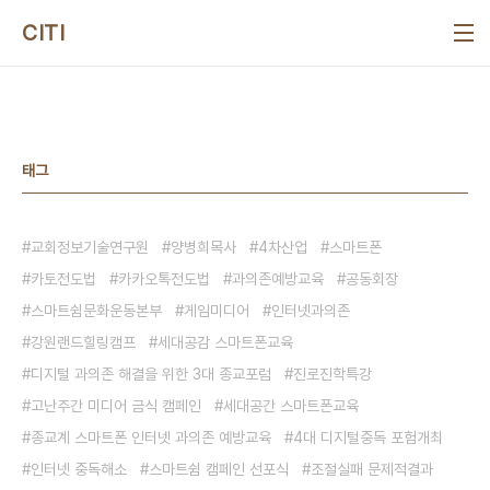
본문 바로가기
CITI
태그
교회정보기술연구원
양병희목사
4차산업
스마트폰
카토전도법
카카오톡전도법
과의존예방교육
공동회장
스마트쉼문화운동본부
게임미디어
인터넷과의존
강원랜드힐링캠프
세대공감 스마트폰교육
디지털 과의존 해결을 위한 3대 종교포럼
진로진학특강
고난주간 미디어 금식 캠페인
세대공간 스마트폰교육
종교계 스마트폰 인터넷 과의존 예방교육
4대 디지털중독 포험개최
인터넷 중독해소
스마트쉼 캠페인 선포식
조절실패 문제적결과