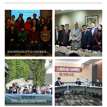
포토테라피강좌(천주교스마트쉼문화운동본부와 함께)
기불천 공동의장 정기 간담회 모임
강원힐링캠프에 다녀오다(2021)
스마트쉼온택트 토크콘서트