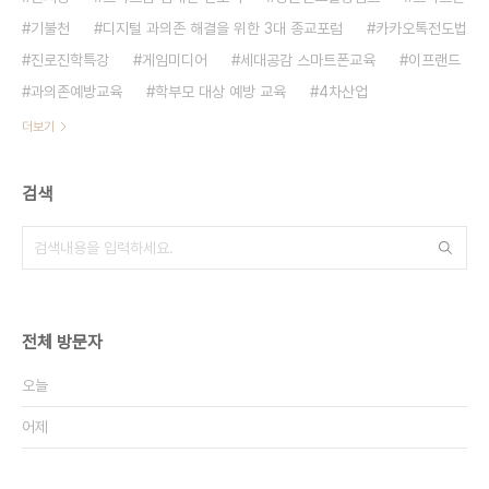
기불천
디지털 과의존 해결을 위한 3대 종교포럼
카카오톡전도법
진로진학특강
게임미디어
세대공감 스마트폰교육
이프랜드
과의존예방교육
학부모 대상 예방 교육
4차산업
더보기
검색
전체 방문자
오늘
어제