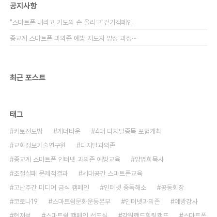
공지사항
"스마트폰 내리고 기도의 손 올리고"걷기캠페인
종교계 스마트폰 과의존 예방 지도자 양성 과정⋯
최근 포스트
태그
카토전도법
게더타운
4대 디지털중독 포험개최
교회정보기술연구원
디지털과의존
종교계 스마트폰 인터넷 과의존 예방교육
양병희목사
조절실패 문제적결과
세대공간 스마트폰교육
고난주간 미디어 금식 캠페인
인터넷 중독해소
공동회장
코로나19
스마트쉼문화운동본부
인터넷과의존
예방강사
현저성
스마트쉼 캠페인 선포식
강원랜드힐링캠프
스마트폰