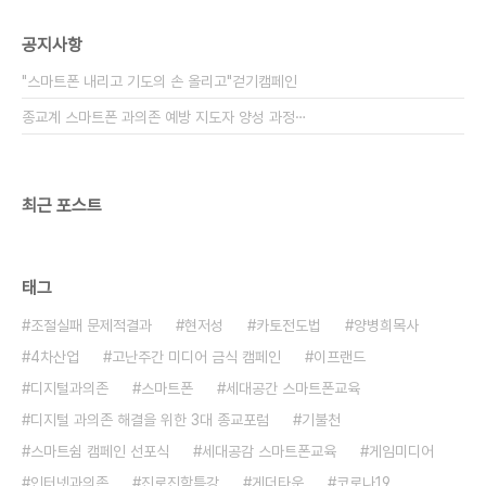
공지사항
"스마트폰 내리고 기도의 손 올리고"걷기캠페인
종교계 스마트폰 과의존 예방 지도자 양성 과정⋯
최근 포스트
태그
조절실패 문제적결과
현저성
카토전도법
양병희목사
4차산업
고난주간 미디어 금식 캠페인
이프랜드
디지털과의존
스마트폰
세대공간 스마트폰교육
디지털 과의존 해결을 위한 3대 종교포럼
기불천
스마트쉼 캠페인 선포식
세대공감 스마트폰교육
게임미디어
인터넷과의존
진로진학특강
게더타운
코로나19