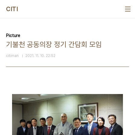
본문 바로가기
CITI
Picture
기불천 공동의장 정기 간담회 모임
citiman
2021. 11. 10. 22:52