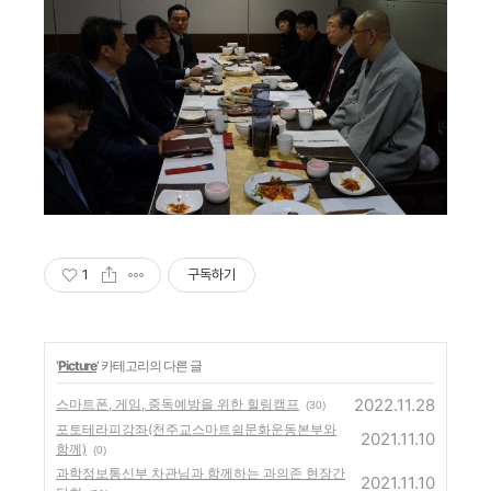
1
구독하기
'
Picture
' 카테고리의 다른 글
2022.11.28
스마트폰, 게임, 중독예방을 위한 힐링캠프
(30)
포토테라피강좌(천주교스마트쉼문화운동본부와
2021.11.10
함께)
(0)
과학정보통신부 차관님과 함께하는 과의존 현장간
2021.11.10