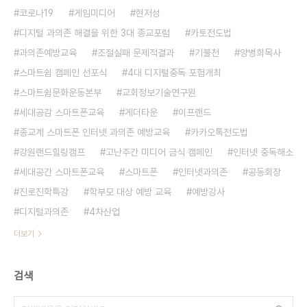
코로나19
게임미디어
현저성
디지털 과의존 해결을 위한 3대 종교포럼
카토전도법
과의존예방교육
조절실패 문제적결과
기불천
양병희목사
스마트쉼 캠페인 선포식
4대 디지털중독 포험개최
스마트쉼문화운동본부
교회정보기술연구원
세대공감 스마트폰교육
게더타운
이프랜드
종교계 스마트폰 인터넷 과의존 예방교육
카카오톡전도법
강원랜드힐링캠프
고난주간 미디어 금식 캠페인
인터넷 중독해소
세대공간 스마트폰교육
스마트폰
인터넷과의존
공동회장
진로진학특강
학부모 대상 예방 교육
예방강사
디지털과의존
4차산업
더보기
검색