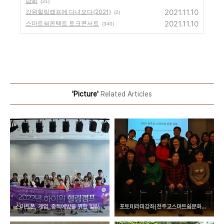
담회
(31)
2021.11.10
강원힐링캠프에 다녀오다(2021)
(2)
2021.11.10
스마트쉼온택트 토크콘서트
(340)
'Picture'
Related Articles
스마트폰, 게임, 중독예방을 위한 힐링캠프
포토테라피강좌(천주교스마트쉼문화운동본부와 함께)