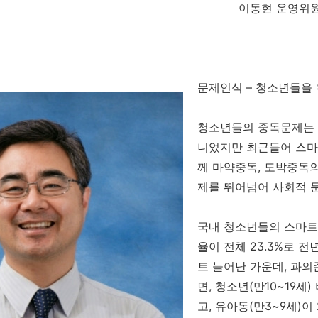
이동현 운영위
문제인식 – 청소년들을
청소년들의 중독문제는 
니었지만 최근들어 스마
께 마약중독, 도박중독
제를 뛰어넘어 사회적 
국내 청소년들의 스마트
율이 전체 23.3%로 전년
트 늘어난 가운데, 과의
면, 청소년(만10~19세)
고, 유아동(만3~9세)이 